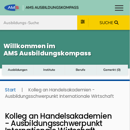
AMS AUSBILDUNGSKOMPASS
Toggl
Zum Inhalt springen
Zum Navmenü springen
Zur Suche springen
Zum Footer springen
SUCHE
Willkommen im
AMS Ausbildungskompass
Ausbildungen
Institute
Berufe
Gemerkt
(
0
)
Start
|
Kolleg an Handelsakademien -
Ausbildungsschwerpunkt Internationale Wirtschaft
Kolleg an Handelsakademien
- Ausbildungsschwerpunkt