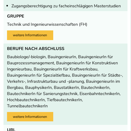
Zugangsberechtigung zu facheinschlägigen Masterstudien
GRUPPE
Technik und Ingenieurwissenschaften (FH)
weitere Informationen
BERUFE NACH ABSCHLUSS
Baubiologe/-biologin, BauingenieurIn, BauingenieurIn für
Bauprozessmanagement, BauingenieurIn für Konstruktiven
Ingenieurbau, BauingenieurIn für Kraftwerksbau,
BauingenieurIn für Spezialtiefbau, BauingenieurIn für Städte-,
Verkehrs-, Infrastrukturbau und -planung, BauingenieurIn im
Bergbau, BauphysikerIn, BaustatikerIn, BautechnikerIn,
BautechnikerIn für Sanierungstechnik, EisenbahntechnikerIn,
HochbautechnikerIn, TiefbautechnikerIn,
TunnelbautechnikerIn
weitere Informationen
URL