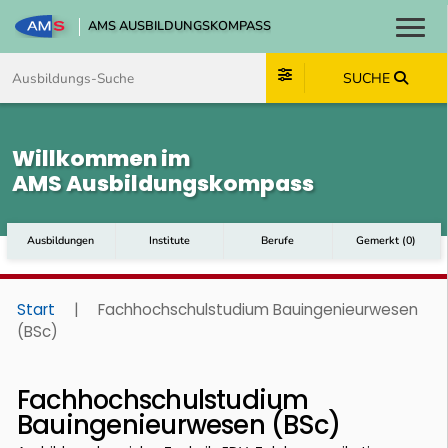
AMS AUSBILDUNGSKOMPASS
Toggl
Zum Inhalt springen
Zum Navmenü springen
Zur Suche springen
Zum Footer springen
SUCHE
Willkommen im
AMS Ausbildungskompass
Ausbildungen
Institute
Berufe
Gemerkt
(
0
)
Start
|
Fachhochschulstudium Bauingenieurwesen
(BSc)
Fachhochschulstudium
Bauingenieurwesen (BSc)