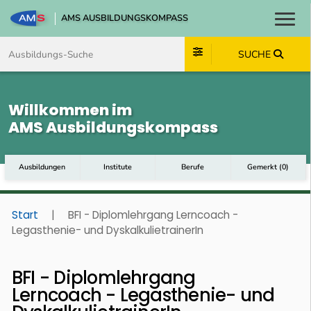
AMS AUSBILDUNGSKOMPASS
Toggl
Zum Inhalt springen
Zum Navmenü springen
Zur Suche springen
Zum Footer springen
SUCHE
Willkommen im
AMS Ausbildungskompass
Ausbildungen
Institute
Berufe
Gemerkt
(
0
)
Start
|
BFI - Diplomlehrgang Lerncoach -
Legasthenie- und DyskalkulietrainerIn
BFI - Diplomlehrgang
Lerncoach - Legasthenie- und