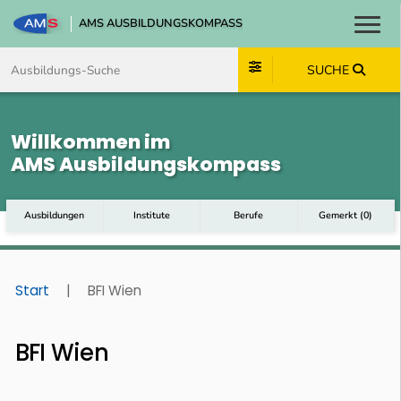
AMS AUSBILDUNGSKOMPASS
Toggl
Zum Inhalt springen
Zum Navmenü springen
Zur Suche springen
Zum Footer springen
SUCHE
Willkommen im
AMS Ausbildungskompass
Ausbildungen
Institute
Berufe
Gemerkt
(
0
)
Start
|
BFI Wien
BFI Wien