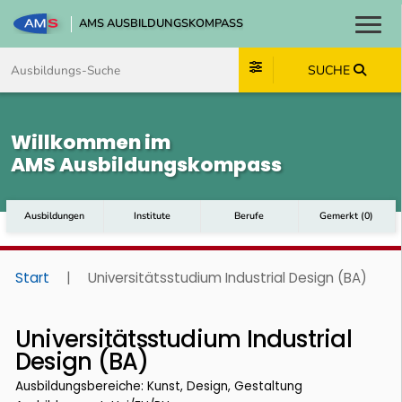
AMS AUSBILDUNGSKOMPASS
Toggl
Zum Inhalt springen
Zum Navmenü springen
Zur Suche springen
Zum Footer springen
SUCHE
Willkommen im
AMS Ausbildungskompass
Ausbildungen
Institute
Berufe
Gemerkt
(
0
)
Start
|
Universitätsstudium Industrial Design (BA)
Universitätsstudium Industrial
Design (BA)
Ausbildungsbereiche: Kunst, Design, Gestaltung