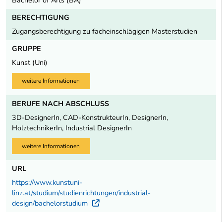
Bachelor of Arts (BA)
BERECHTIGUNG
Zugangsberechtigung zu facheinschlägigen Masterstudien
GRUPPE
Kunst (Uni)
weitere Informationen
BERUFE NACH ABSCHLUSS
3D-DesignerIn, CAD-KonstrukteurIn, DesignerIn,
HolztechnikerIn, Industrial DesignerIn
weitere Informationen
URL
https://www.kunstuni-
linz.at/studium/studienrichtungen/industrial-
design/bachelorstudium
Externer Link