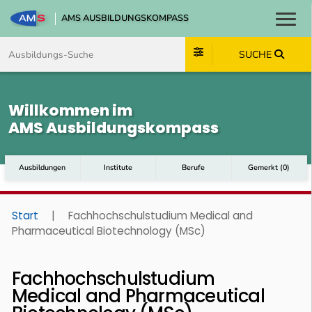
AMS AUSBILDUNGSKOMPASS
Toggl
Zum Inhalt springen
Zum Navmenü springen
Zur Suche springen
Zum Footer springen
SUCHE
Willkommen im
AMS Ausbildungskompass
Ausbildungen
Institute
Berufe
Gemerkt
(
0
)
Start
|
Fachhochschulstudium Medical and
Pharmaceutical Biotechnology (MSc)
Fachhochschulstudium
Medical and Pharmaceutical