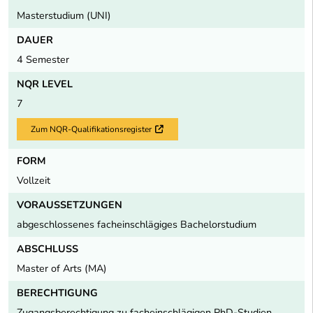
Masterstudium (UNI)
DAUER
4 Semester
NQR LEVEL
7
Zum NQR-Qualifikationsregister
Externer Link
FORM
Vollzeit
VORAUSSETZUNGEN
abgeschlossenes facheinschlägiges Bachelorstudium
ABSCHLUSS
Master of Arts (MA)
BERECHTIGUNG
Zugangsberechtigung zu facheinschlägigen PhD-Studien