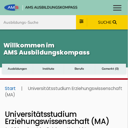
AMS AUSBILDUNGSKOMPASS
Toggl
Zum Inhalt springen
Zum Navmenü springen
Zur Suche springen
Zum Footer springen
SUCHE
Willkommen im
AMS Ausbildungskompass
Ausbildungen
Institute
Berufe
Gemerkt
(
0
)
Start
|
Universitätsstudium Erziehungswissenschaft
(MA)
Universitätsstudium
Erziehungswissenschaft (MA)