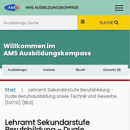
AMS AUSBILDUNGSKOMPASS
Toggl
Zum Inhalt springen
Zum Navmenü springen
Zur Suche springen
Zum Footer springen
SUCHE
Willkommen im
AMS Ausbildungskompass
Ausbildungen
Institute
Berufe
Gemerkt
(
0
)
Start
|
Lehramt Sekundarstufe Berufsbildung -
Duale Berufsausbildung sowie Technik und Gewerbe
(DATG) (BEd)
Lehramt Sekundarstufe
Berufsbildung - Duale