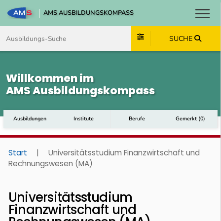
AMS AUSBILDUNGSKOMPASS
Toggl
Zum Inhalt springen
Zum Navmenü springen
Zur Suche springen
Zum Footer springen
SUCHE
Willkommen im
AMS Ausbildungskompass
Ausbildungen
Institute
Berufe
Gemerkt
(
0
)
Start
|
Universitätsstudium Finanzwirtschaft und
Rechnungswesen (MA)
Universitätsstudium
Finanzwirtschaft und