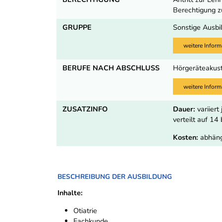
Berechtigung 
GRUPPE
Sonstige Ausbi
weitere Inform
BERUFE NACH ABSCHLUSS
Hörgeräteakust
weitere Inform
ZUSATZINFO
Dauer:
variiert
verteilt auf 1
Kosten:
abhäng
BESCHREIBUNG DER AUSBILDUNG
Inhalte:
Otiatrie
Fachkunde