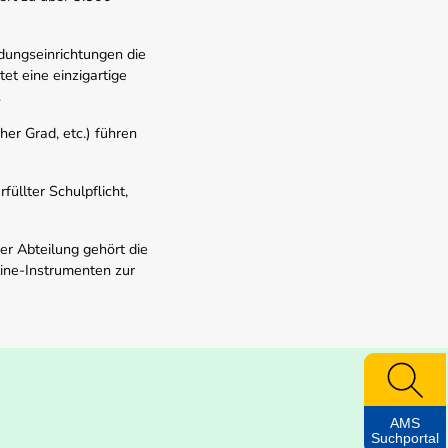
dungseinrichtungen die
t eine einzigartige
.
er Grad, etc.) führen
üllter Schulpflicht,
er Abteilung gehört die
line-Instrumenten zur
AMS
Suchportal