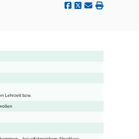
en Lehrzeit bzw.
wollen
tskammern - bei erfolgreichem Abschluss