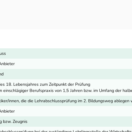
luss
Anbieter
nd
es 18. Lebensjahres zum Zeitpunkt der Prüfung
 einschlägiger Berufspraxis von 1,5 Jahren bzw. im Umfang der halb
iker/innen, die die Lehrabschlussprüfung im 2. Bildungsweg ablegen 
Anbieter
g bzw. Zeugnis
hrabschlussprüfung bei der zuständigen Lehrlingsstelle der Wirtschaf