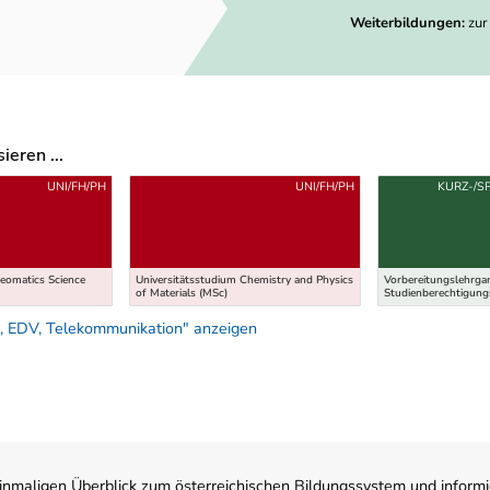
Weiterbildungen:
zur
eren ...
UNI/FH/PH
UNI/FH/PH
KURZ-/S
Geomatics Science
Universitätsstudium Chemistry and Physics
Vorbereitungslehrga
of Materials (MSc)
Studienberechtigun
, EDV, Telekommunikation" anzeigen
nmaligen Überblick zum österreichischen Bildungssystem und informi