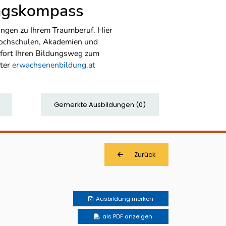
ungskompass
ngen zu Ihrem Traumberuf. Hier
Hochschulen, Akademien und
sofort Ihren Bildungsweg zum
nter
erwachsenenbildung.at
Gemerkte Ausbildungen
(
0
)
Zurück
Ausbildung
merken
als PDF anzeigen