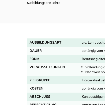
Ausbildungsart: Lehre
AUSBILDUNGSART
a.o. Lehrabsch
DAUER
abhängig vom 
FORM
Berufsbegleite
VORAUSSETZUNGEN
Vollendung d
Nachweis von
ZIELGRUPPE
Hörgeräteakust
KOSTEN
abhängig vom 
ABSCHLUSS
Kursbestätigun
BERECHTIGUNG
Antritt zur Le