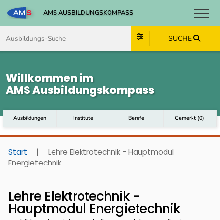
AMS AUSBILDUNGSKOMPASS
Toggl
Zum Inhalt springen
Zum Navmenü springen
Zur Suche springen
Zum Footer springen
SUCHE
Willkommen im
AMS Ausbildungskompass
Ausbildungen
Institute
Berufe
Gemerkt
(
0
)
Start
|
Lehre Elektrotechnik - Hauptmodul
Energietechnik
Lehre Elektrotechnik -
Hauptmodul Energietechnik