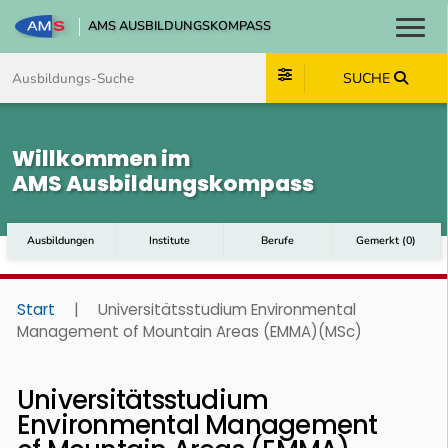
AMS AUSBILDUNGSKOMPASS
Toggl
Zum Inhalt springen
Zum Navmenü springen
Zur Suche springen
Zum Footer springen
SUCHE
Willkommen im
AMS Ausbildungskompass
Ausbildungen
Institute
Berufe
Gemerkt
(
0
)
Start
|
Universitätsstudium Environmental
Management of Mountain Areas (EMMA)(MSc)
Universitätsstudium
Environmental Management