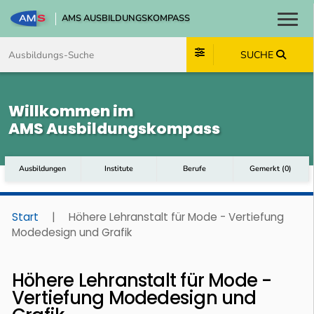
AMS AUSBILDUNGSKOMPASS
Toggl
Zum Inhalt springen
Zum Navmenü springen
Zur Suche springen
Zum Footer springen
SUCHE
Willkommen im
AMS Ausbildungskompass
Ausbildungen
Institute
Berufe
Gemerkt
(
0
)
Start
|
Höhere Lehranstalt für Mode - Vertiefung
Modedesign und Grafik
Höhere Lehranstalt für Mode -
Vertiefung Modedesign und