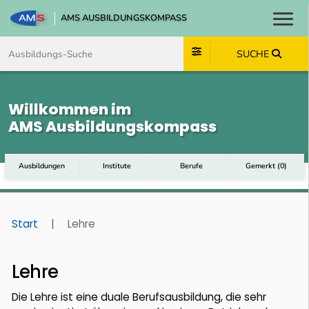
AMS AUSBILDUNGSKOMPASS
Toggl
Zum Inhalt springen
Zum Navmenü springen
Zur Suche springen
Zum Footer springen
SUCHE
Willkommen im
AMS Ausbildungskompass
Ausbildungen
Institute
Berufe
Gemerkt
(
0
)
Start
|
Lehre
Lehre
Die Lehre ist eine duale Berufsausbildung, die sehr