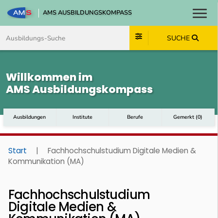
AMS AUSBILDUNGSKOMPASS
Toggl
Zum Inhalt springen
Zum Navmenü springen
Zur Suche springen
Zum Footer springen
SUCHE
Willkommen im
AMS Ausbildungskompass
Ausbildungen
Institute
Berufe
Gemerkt
(
0
)
Start
|
Fachhochschulstudium Digitale Medien &
Kommunikation (MA)
Fachhochschulstudium
Digitale Medien &