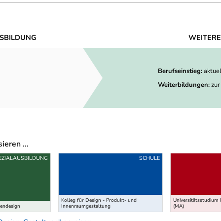
SBILDUNG
WEITERE
Berufseinstieg:
aktue
Weiterbildungen:
zur
eren ...
EZIALAUSBILDUNG
SCHULE
Kolleg für Design - Produkt- und
Universitätsstudium
iendesign
Innenraumgestaltung
(MA)