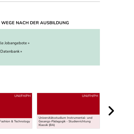
 WEGE NACH DER AUSBILDUNG
lle Jobangebote »
 Datenbank »
UNI/FH/PH
UNI/FH/PH
KURZ-/
Universitätsstudium Instrumental- und
 Fashion & Technology
Gesangs-Pädagogik - Studienrichtung
Diplomlehrgang Dig
Klassik (BA)
(Bildbearbeitung)