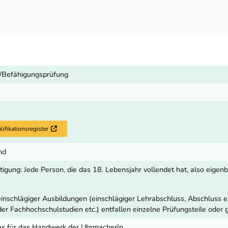
g/Befähigungsprüfung
fikationsregister
Externer Link
nd
gung: Jede Person, die das 18. Lebensjahr vollendet hat, also eigenbe
inschlägiger Ausbildungen (einschlägiger Lehrabschluss, Abschluss e
der Fachhochschulstudien etc.) entfallen einzelne Prüfungsteile oder
das für das Handwerk der UhrmacherIn