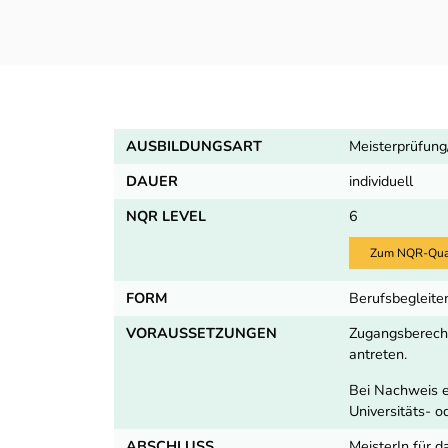
AUSBILDUNGSART
Meisterprüfun
DAUER
individuell
NQR LEVEL
6
Zum NQR-Quali
FORM
Berufsbegleite
VORAUSSETZUNGEN
Zugangsberechti
antreten.
Bei Nachweis e
Universitäts- o
ABSCHLUSS
MeisterIn für 