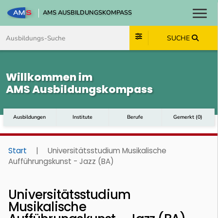
AMS AUSBILDUNGSKOMPASS
Toggl
Zum Inhalt springen
Zum Navmenü springen
Zur Suche springen
Zum Footer springen
SUCHE
Willkommen im
AMS Ausbildungskompass
Ausbildungen
Institute
Berufe
Gemerkt
(
0
)
Start
|
Universitätsstudium Musikalische
Aufführungskunst - Jazz (BA)
Universitätsstudium
Musikalische