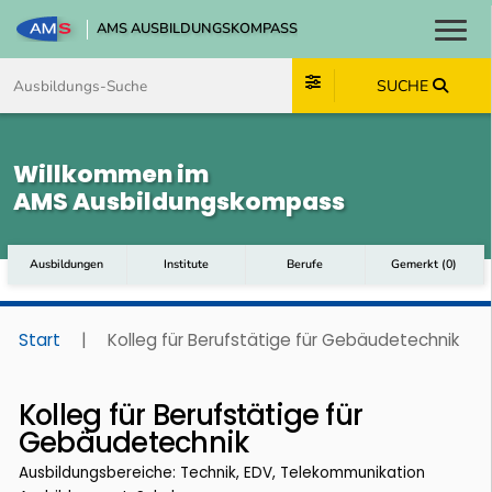
AMS AUSBILDUNGSKOMPASS
Toggl
Zum Inhalt springen
Zum Navmenü springen
Zur Suche springen
Zum Footer springen
SUCHE
Willkommen im
AMS Ausbildungskompass
Ausbildungen
Institute
Berufe
Gemerkt
(
0
)
Start
|
Kolleg für Berufstätige für Gebäudetechnik
Kolleg für Berufstätige für
Gebäudetechnik
Ausbildungsbereiche: Technik, EDV, Telekommunikation