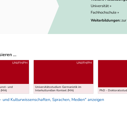
Universität »
Fachhochschule »
Weiterbildungen:
zur
eren ...
UNI/FH/PH
UNI/FH/PH
Kunst- und
Universitätsstudium Germanistik im
 (MA)
Interkulturellen Kontext (MA)
PhD - Doktoratsstu
- und Kulturwissenschaften, Sprachen, Medien" anzeigen