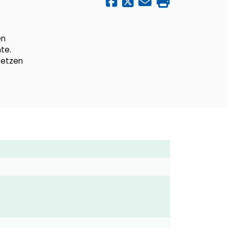
en
te.
setzen