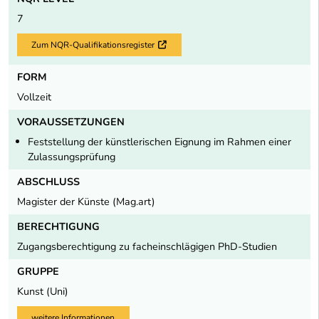
7
Zum NQR-Qualifikationsregister
Externer Link
FORM
Vollzeit
VORAUSSETZUNGEN
Fest­stel­lung der künstlerischen Eignung im Rahmen einer
Zulassungsprüfung
ABSCHLUSS
Magister der Künste (Mag.art)
BERECHTIGUNG
Zugangsberechtigung zu facheinschlägigen PhD-Studien
GRUPPE
Kunst (Uni)
weitere Informationen