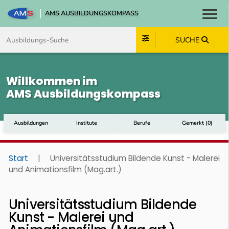
AMS AUSBILDUNGSKOMPASS
Toggl
Zum Inhalt springen
Zum Navmenü springen
Zur Suche springen
Zum Footer springen
SUCHE
Willkommen im
AMS Ausbildungskompass
Ausbildungen
Institute
Berufe
Gemerkt
(
0
)
Start
|
Universitätsstudium Bildende Kunst - Malerei
und Animationsfilm (Mag.art.)
Universitätsstudium Bildende
Kunst - Malerei und