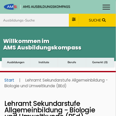
AMS AUSBILDUNGSKOMPASS
Toggl
Zum Inhalt springen
Zum Navmenü springen
Zur Suche springen
Zum Footer springen
SUCHE
Willkommen im
AMS Ausbildungskompass
Ausbildungen
Institute
Berufe
Gemerkt
(
0
)
Start
|
Lehramt Sekundarstufe Allgemeinbildung -
Biologie und Umweltkunde (BEd)
Lehramt Sekundarstufe
Allgemeinbildung - Biologie