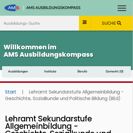
AMS AUSBILDUNGSKOMPASS
Toggl
Zum Inhalt springen
Zum Navmenü springen
Zur Suche springen
Zum Footer springen
SUCHE
Willkommen im
AMS Ausbildungskompass
Ausbildungen
Institute
Berufe
Gemerkt
(
0
)
Start
|
Lehramt Sekundarstufe Allgemeinbildung -
Geschichte, Sozialkunde und Politische Bildung (BEd)
Lehramt Sekundarstufe
Allgemeinbildung -