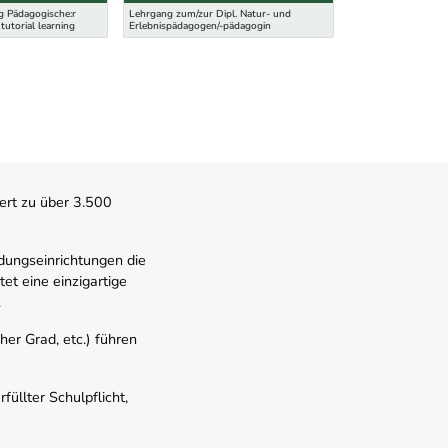
Lehramt Sekundarst
g Pädagogische:r
Lehrgang zum/zur Dipl. Natur- und
- Unterrichtsfach P
 tutorial learning
Erlebnispädagogen/-pädagogin
Philosophie (MEd)
ert zu über 3.500
dungseinrichtungen die
t eine einzigartige
.
er Grad, etc.) führen
üllter Schulpflicht,