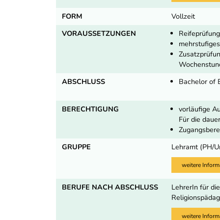
FORM
Vollzeit
VORAUSSETZUNGEN
Reifeprüfung
mehrstufiges
Zusatzprüfun
Wochenstund
ABSCHLUSS
Bachelor of 
BERECHTIGUNG
vorläufige A
Für die daue
Zugangsberec
GRUPPE
Lehramt (PH/U
weitere Inform
BERUFE NACH ABSCHLUSS
LehrerIn für di
Religionspädag
weitere Inform