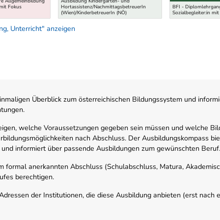
e Allgemeinbildung
Ausbildung Kindergarten- und
 mit Fokus
Hortassistenz/NachmittagsbetreuerIn
BFI - Diplomlehrgan
(Wien)/KinderbetreuerIn (NÖ)
Sozialbegleiter:in mit
g, Unterricht" anzeigen
nmaligen Überblick zum österreichischen Bildungssystem und informi
htungen.
zeigen, welche Voraussetzungen gegeben sein müssen und welche Bil
rbildungsmöglichkeiten nach Abschluss. Der Ausbildungskompass biete
 und informiert über passende Ausbildungen zum gewünschten Beruf
em formal anerkannten Abschluss (Schulabschluss, Matura, Akademisch
ufes berechtigen.
ressen der Institutionen, die diese Ausbildung anbieten (erst nach erf