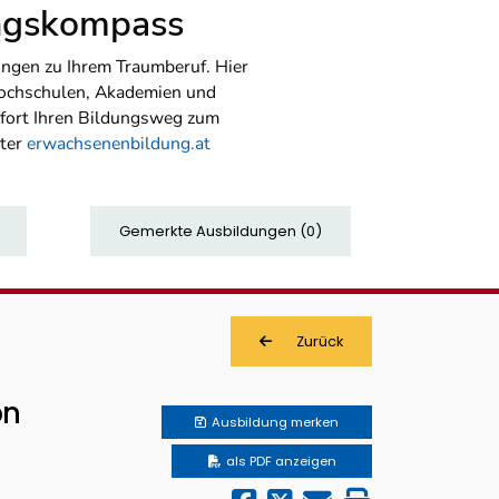
ungskompass
ngen zu Ihrem Traumberuf. Hier
Hochschulen, Akademien und
sofort Ihren Bildungsweg zum
nter
erwachsenenbildung.at
Gemerkte Ausbildungen
(
0
)
Zurück
on
Ausbildung
merken
als PDF anzeigen