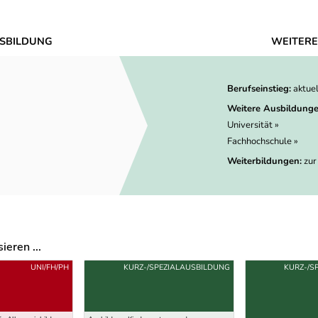
SBILDUNG
WEITERE
Berufseinstieg:
aktue
Weitere Ausbildunge
Universität »
Fachhochschule »
Weiterbildungen:
zur
eren ...
UNI/FH/PH
KURZ-/SPEZIALAUSBILDUNG
KURZ-/S