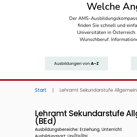
Welche Ang
Der AMS-Ausbildungskompass bi
finden Sie schnell und ei
Universitäten in Österreich
Wunschberuf. Information
Ausbildungen
von
A-Z
Start
|
Lehramt Sekundarstufe Allgemeinb
Lehramt Sekundarstufe All
(BEd)
Ausbildungsbereiche: Erziehung, Unterricht
Ausbildungsart: Uni/FH/PH