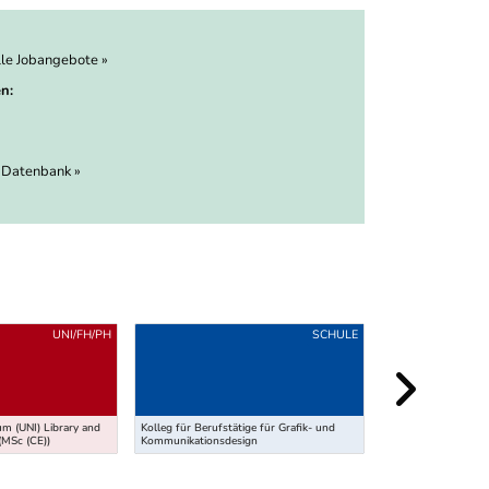
lle Jobangebote »
n:
 Datenbank »
UNI/FH/PH
SCHULE
Universitätsstudium
m (UNI) Library and
Kolleg für Berufstätige für Grafik- und
Strategies - Applied 
(MSc (CE))
Kommunikationsdesign
Philosophy, and Glo