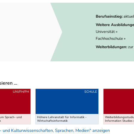
Berufseinstieg:
aktue
Weitere Ausbildunge
Universität »
Fachhochschule »
Weiterbildungen:
zur
eren ...
UNI/FH/PH
SCHULE
ium Sprach- und
Höhere Lehranstalt für Informatik -
Weiterbildungsstudiu
n
Wirtschaftsinformatik
Information Studies 
- und Kulturwissenschaften, Sprachen, Medien" anzeigen