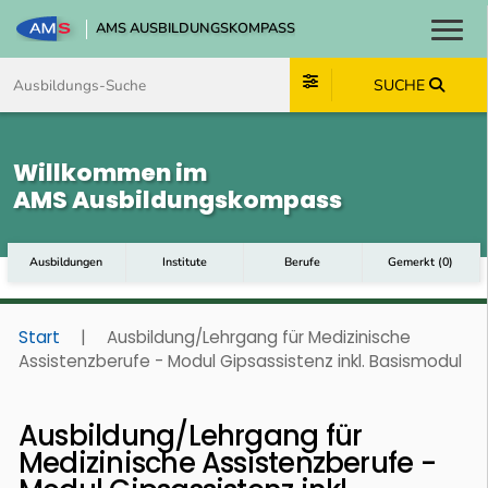
AMS AUSBILDUNGSKOMPASS
Toggl
Zum Inhalt springen
Zum Navmenü springen
Zur Suche springen
Zum Footer springen
SUCHE
Willkommen im
AMS Ausbildungskompass
Ausbildungen
Institute
Berufe
Gemerkt
(
0
)
Start
|
Ausbildung/Lehrgang für Medizinische
Assistenzberufe - Modul Gipsassistenz inkl. Basismodul
Ausbildung/Lehrgang für
Medizinische Assistenzberufe -