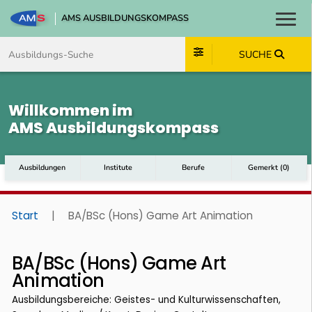
AMS AUSBILDUNGSKOMPASS
Toggl
Zum Inhalt springen
Zum Navmenü springen
Zur Suche springen
Zum Footer springen
SUCHE
Willkommen im
AMS Ausbildungskompass
Ausbildungen
Institute
Berufe
Gemerkt
(
0
)
Start
|
BA/BSc (Hons) Game Art Animation
BA/BSc (Hons) Game Art
Animation
Ausbildungsbereiche: Geistes- und Kulturwissenschaften,