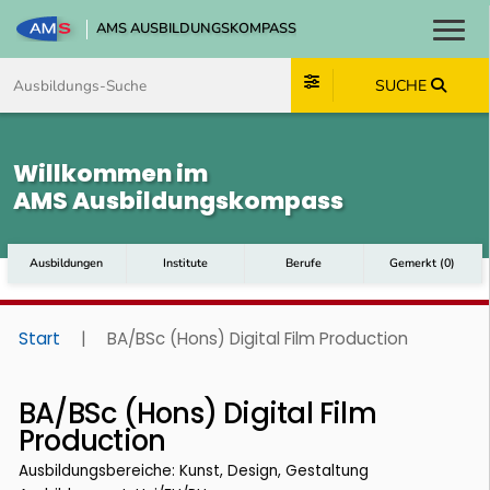
AMS AUSBILDUNGSKOMPASS
Toggl
Zum Inhalt springen
Zum Navmenü springen
Zur Suche springen
Zum Footer springen
SUCHE
Willkommen im
AMS Ausbildungskompass
Ausbildungen
Institute
Berufe
Gemerkt
(
0
)
Start
|
BA/BSc (Hons) Digital Film Production
BA/BSc (Hons) Digital Film
Production
Ausbildungsbereiche: Kunst, Design, Gestaltung