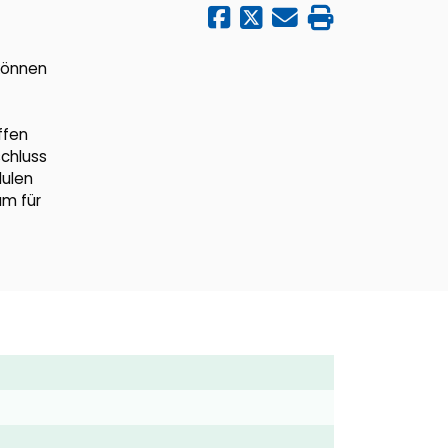
können
ffen
schluss
dulen
um für