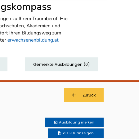
ungskompass
ngen zu Ihrem Traumberuf. Hier
Hochschulen, Akademien und
sofort Ihren Bildungsweg zum
nter
erwachsenenbildung.at
Gemerkte Ausbildungen
(
0
)
Zurück
Ausbildung
merken
als PDF anzeigen