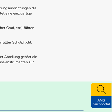
dungseinrichtungen die
t eine einzigartige
.
er Grad, etc.) führen
üllter Schulpflicht,
er Abteilung gehört die
line-Instrumenten zur
AMS
Suchportal