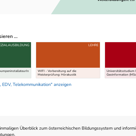
eren ...
EZIALAUSBILDUNG
LEHRE
pumpeninstallateurIn
WIFI - Vorbereitung auf die
Universitätsstudium 
Meisterprüfung: Hörakustik
Geoinformation (MSc
, EDV, Telekommunikation" anzeigen
nmaligen Überblick zum österreichischen Bildungssystem und informi
htungen.