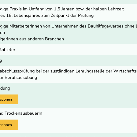
gige Praxis im Umfang von 1,5 Jahren bzw. der halben Lehrzeit
es 18. Lebensjahres zum Zeitpunkt der Prüfung
gige MitarbeiterInnen von Unternehmen des Bauhilfsgewerbes ohne 
nen
igerInnen aus anderen Branchen
Anbieter
g
hrabschlussprüfung bei der zuständigen Lehrlingsstelle der Wirtschaf
zur Berufsausübung
ldung
ationen
nd TrockenausbauerIn
ationen