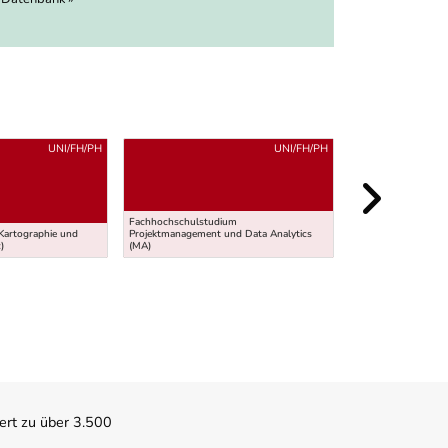
UNI/FH/PH
UNI/FH/PH
Fachhochschulstudium
Kartographie und
Projektmanagement und Data Analytics
)
(MA)
Lehre WagnerIn
ert zu über 3.500