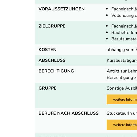
VORAUSSETZUNGEN
Facheinschlä
Vollendung d
ZIELGRUPPE
Facheinschlä
BauhelferIn
Berufsumste
KOSTEN
abhängig vom 
ABSCHLUSS
Kursbestätigun
BERECHTIGUNG
Antritt zur Le
Berechtigung 
GRUPPE
Sonstige Ausbi
weitere Inform
BERUFE NACH ABSCHLUSS
StuckateurIn u
weitere Inform