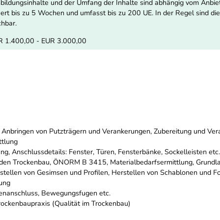
ildungsinhalte und der Umfang der Inhalte sind abhängig vom Anbiete
ert bis zu 5 Wochen und umfasst bis zu 200 UE. In der Regel sind di
chbar.
R 1.400,00 - EUR 3.000,00
d Anbringen von Putzträgern und Verankerungen, Zubereitung und Ver
ttlung
, Anschlussdetails: Fenster, Türen, Fensterbänke, Sockelleisten etc.
r den Trockenbau, ÖNORM B 3415, Materialbedarfsermittlung, Grundl
rstellen von Gesimsen und Profilen, Herstellen von Schablonen und Fo
lung
enanschluss, Bewegungsfugen etc.
rockenbaupraxis (Qualität im Trockenbau)