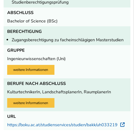
Studienberechtigungsprüfung
ABSCHLUSS
Bachelor of Science (BSc)
BERECHTIGUNG
Zugangsberechtigung zu facheinschlägigen Masterstudien
GRUPPE
Ingenieurwissenschaften (Uni)
weitere Informationen
BERUFE NACH ABSCHLUSS
KulturtechnikerIn, LandschaftsplanerIn, RaumplanerIn
weitere Informationen
URL
https://boku.ac.at/studienservices/studien/bakk/uh033219
Ext