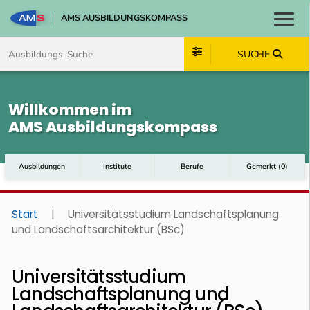
AMS AUSBILDUNGSKOMPASS
Toggl
Zum Inhalt springen
Zum Navmenü springen
Zur Suche springen
Zum Footer springen
SUCHE
Willkommen im
AMS Ausbildungskompass
Ausbildungen
Institute
Berufe
Gemerkt
(
0
)
Start
|
Universitätsstudium Landschaftsplanung
und Landschaftsarchitektur (BSc)
Universitätsstudium
Landschaftsplanung und