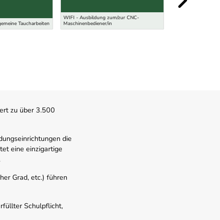
WIFI - Ausbildung zum/zur CNC-
Meisterprüfung für
gemeine Taucharbeiten
Maschinenbediener/in
KeramikerInnen
ert zu über 3.500
dungseinrichtungen die
t eine einzigartige
.
er Grad, etc.) führen
üllter Schulpflicht,