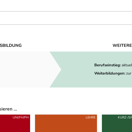
SBILDUNG
WEITERE
Berufseinstieg:
aktue
Weiterbildungen:
zur
eren ...
UNI/FH/PH
LEHRE
KURZ-/S