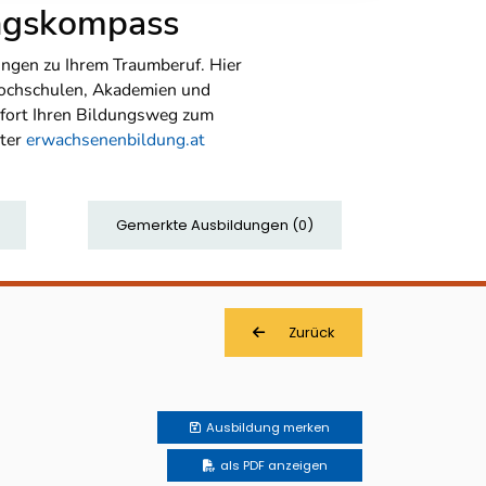
ungskompass
ngen zu Ihrem Traumberuf. Hier
Hochschulen, Akademien und
sofort Ihren Bildungsweg zum
nter
erwachsenenbildung.at
Gemerkte Ausbildungen
(
0
)
Zurück
Ausbildung
merken
als PDF anzeigen