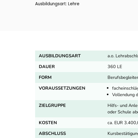
Ausbildungsart: Lehre
AUSBILDUNGSART
a.o. Lehrabsch
DAUER
360 LE
FORM
Berufsbegleite
VORAUSSETZUNGEN
facheinschlä
Vollendung d
ZIELGRUPPE
Hilfs- und Anl
oder Schule a
KOSTEN
ca. EUR 3.400
ABSCHLUSS
Kursbestätigun