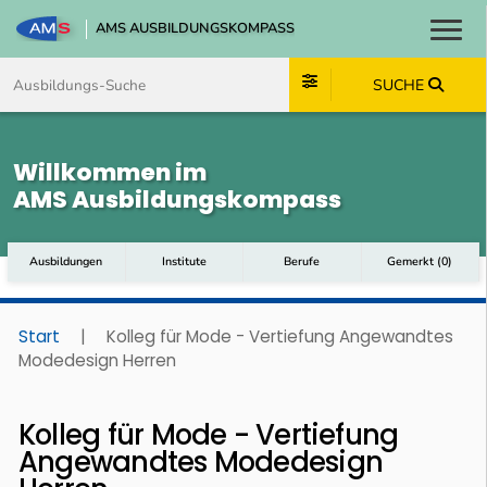
AMS AUSBILDUNGSKOMPASS
Toggl
Zum Inhalt springen
Zum Navmenü springen
Zur Suche springen
Zum Footer springen
SUCHE
Willkommen im
AMS Ausbildungskompass
Ausbildungen
Institute
Berufe
Gemerkt
(
0
)
Start
|
Kolleg für Mode - Vertiefung Angewandtes
Modedesign Herren
Kolleg für Mode - Vertiefung
Angewandtes Modedesign