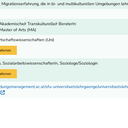
 Migrationserfahrung, die in bi- und multikulturellen Umgebungen leh
Akademische/r Transkulturelle/r BeraterIn
Master of Arts (MA)
rtschaftswissenschaften (Uni)
ationen
n, SozialarbeitswissenschafterIn, Soziologe/Soziologin
ationen
ldungsmanagement.ac.at/sfu-universitaetslehrgaenge/universitaetsleh
Externer Link