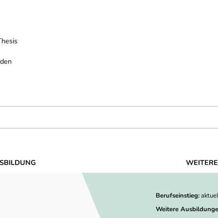
Thesis
oden
SBILDUNG
WEITERE
Berufseinstieg:
aktue
Weitere Ausbildunge