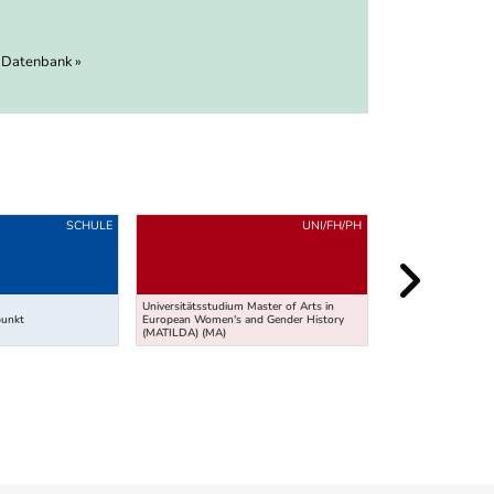
 Datenbank »
SCHULE
UNI/FH/PH
KURZ-/
Universitätsstudium Master of Arts in
unkt
European Women's and Gender History
Fernstudium zur/zu
(MATILDA) (MA)
Legasthenietrainer/i