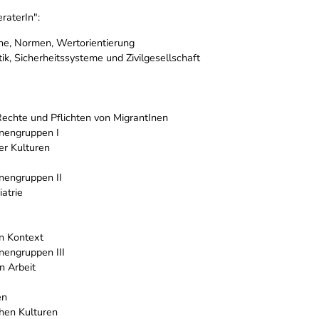
raterIn":
che, Normen, Wertorientierung
ik, Sicherheitssysteme und Zivilgesellschaft
 Rechte und Pflichten von MigrantInen
nnengruppen I
er Kulturen
nnengruppen II
atrie
en Kontext
nnengruppen III
n Arbeit
en
hen Kulturen