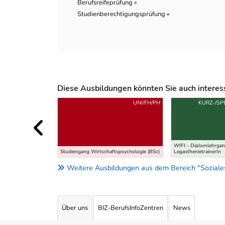
Berufsreifeprüfung »
Studienberechtigungsprüfung »
Diese Ausbildungen könnten Sie auch interessi
Uber weitere Ausbildungsvorschläge
UNI/FH/PH
KURZ-/SP
WIFI - Diplomlehrga
Studiengang Wirtschaftspsychologie (BSc)
LegasthenietrainerIn
Weitere Ausbildungen aus dem Bereich "Soziale
Über uns
BIZ-BerufsInfoZentren
News