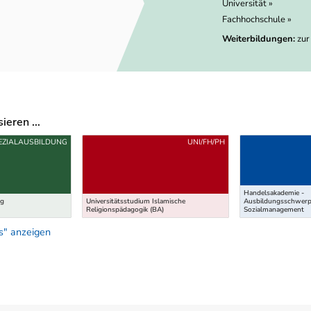
Universität »
Fachhochschule »
Weiterbildungen:
zur
eren ...
EZIALAUSBILDUNG
UNI/FH/PH
Handelsakademie -
ng
Universitätsstudium Islamische
Ausbildungsschwerp
Religionspädagogik (BA)
Sozialmanagement
s" anzeigen