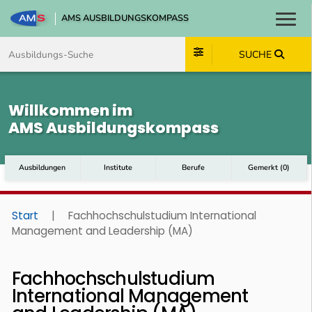
AMS AUSBILDUNGSKOMPASS
Toggl
Zum Inhalt springen
Zum Navmenü springen
Zur Suche springen
Zum Footer springen
SUCHE
Willkommen im
AMS Ausbildungskompass
Ausbildungen
Institute
Berufe
Gemerkt
(
0
)
Start
|
Fachhochschulstudium International
Management and Leadership (MA)
Fachhochschulstudium
International Management