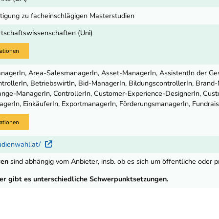
igung zu facheinschlägigen Masterstudien
rtschaftswissenschaften (Uni)
ationen
nagerIn, Area-SalesmanagerIn, Asset-ManagerIn, AssistentIn der Gesc
ntrollerIn, BetriebswirtIn, Bid-ManagerIn, BildungscontrollerIn, Bra
nge-ManagerIn, ControllerIn, Customer-Experience-DesignerIn, Cust
gerIn, EinkäuferIn, ExportmanagerIn, FörderungsmanagerIn, Fundraisi
ationen
udienwahl.at/
Externer Link
ren
sind abhängig vom Anbieter, insb. ob es sich um öffentliche oder pr
er gibt es unterschiedliche Schwerpunktsetzungen.