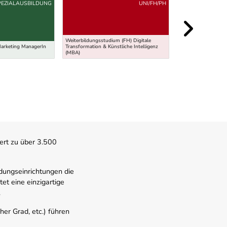
PEZIALAUSBILDUNG
UNI/FH/PH
Weiterbildungsstudium (FH) Digitale
arketing ManagerIn
Transformation & Künstliche Intelligenz
Kolleg für Mode fü
(MBA)
Fachrichtung Mode-
ert zu über 3.500
dungseinrichtungen die
t eine einzigartige
.
er Grad, etc.) führen