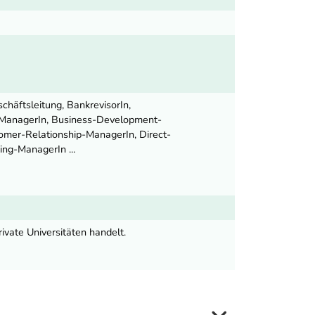
häftsleitung, BankrevisorIn,
nd-ManagerIn, Business-Development-
omer-Relationship-ManagerIn, Direct-
ng-ManagerIn ...
ivate Universitäten handelt.