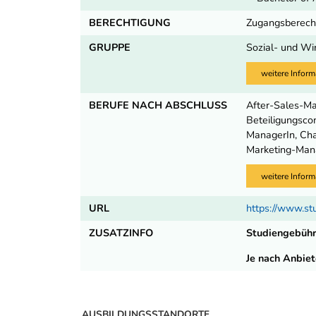
BERECHTIGUNG
Zugangsberecht
GRUPPE
Sozial- und Wi
weitere Inform
BERUFE NACH ABSCHLUSS
After-Sales-Ma
Beteiligungsco
ManagerIn, Cha
Marketing-Mana
weitere Inform
URL
https://www.st
ZUSATZINFO
Studiengebüh
Je nach Anbiet
AUSBILDUNGSSTANDORTE