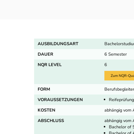
AUSBILDUNGSART
Bachelorstudiu
DAUER
6 Semester
NQR LEVEL
6
Zum NQR-Quali
FORM
Berufsbegleiten
VORAUSSETZUNGEN
Reifeprüfung
KOSTEN
abhängig vom 
ABSCHLUSS
abhängig vom A
Bachelor of 
Bachelor of 