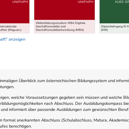
UNI/FH/PH
UNI/FH/PH
KURZ-/S
Weiterbildungsstudium MBA Digitale
nternationale
Geschäftsmodelle und
Diplomlehrgang KI M
aften (Mag.oec.)
Geschäftsmodellentwicklung (MBA)
(IHK)
aft" anzeigen
nmaligen Überblick zum österreichischen Bildungssystem und informi
htungen.
zeigen, welche Voraussetzungen gegeben sein müssen und welche Bil
rbildungsmöglichkeiten nach Abschluss. Der Ausbildungskompass biete
 und informiert über passende Ausbildungen zum gewünschten Beruf
em formal anerkannten Abschluss (Schulabschluss, Matura, Akademisch
ufes berechtigen.