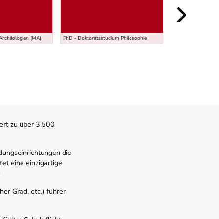
Universitätslehrga
 Archäologien (MA)
PhD - Doktoratsstudium Philosophie
Gericht und Behörd
ert zu über 3.500
dungseinrichtungen die
t eine einzigartige
.
er Grad, etc.) führen