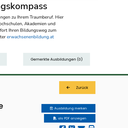
ungskompass
ngen zu Ihrem Traumberuf. Hier
Hochschulen, Akademien und
sofort Ihren Bildungsweg zum
nter
erwachsenenbildung.at
Gemerkte Ausbildungen
(
0
)
Zurück
e
Ausbildung
merken
als PDF anzeigen