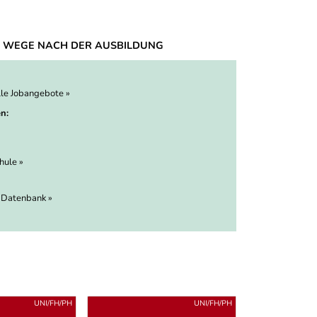
 WEGE NACH DER AUSBILDUNG
lle Jobangebote »
n:
hule »
 Datenbank »
UNI/FH/PH
UNI/FH/PH