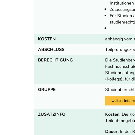
Institutione
Zulassungsan
Für Studien 
studienrecht
KOSTEN
abhängig vom 
ABSCHLUSS
Teilprüfungsze
BERECHTIGUNG
Die Studienber
Fachhochschule
Studienrichtun
(Kollegs), für d
GRUPPE
Studienberecht
weitere Inform
ZUSATZINFO
Kosten:
Die Ko
Teilnahmegebüh
Dauer:
In der 