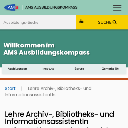
AMS AUSBILDUNGSKOMPASS
Toggl
Zum Inhalt springen
Zum Navmenü springen
Zur Suche springen
Zum Footer springen
SUCHE
Willkommen im
AMS Ausbildungskompass
Ausbildungen
Institute
Berufe
Gemerkt
(
0
)
Start
|
Lehre Archiv-, Bibliotheks- und
InformationsassistentIn
Lehre Archiv-, Bibliotheks- und
InformationsassistentIn