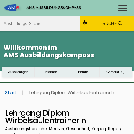
AMS AUSBILDUNGSKOMPASS
Toggl
Zum Inhalt springen
Zum Navmenü springen
Zur Suche springen
Zum Footer springen
SUCHE
Willkommen im
AMS Ausbildungskompass
Ausbildungen
Institute
Berufe
Gemerkt
(
0
)
Start
|
Lehrgang Diplom WirbelsäulentrainerIn
Lehrgang Diplom
WirbelsäulentrainerIn
Ausbildungsbereiche: Medizin, Gesundheit, Körperpflege /