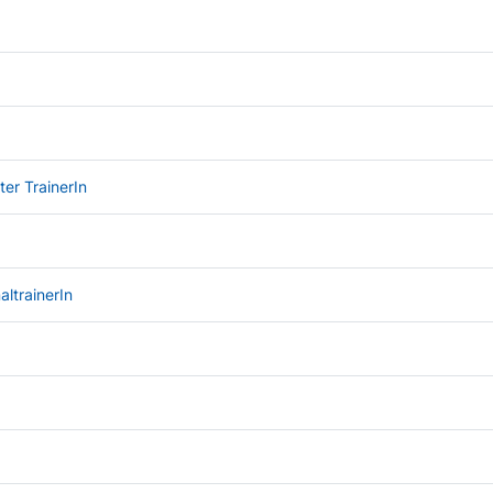
er TrainerIn
ltrainerIn