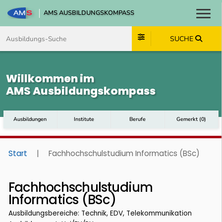
AMS AUSBILDUNGSKOMPASS
Toggl
Zum Inhalt springen
Zum Navmenü springen
Zur Suche springen
Zum Footer springen
SUCHE
Willkommen im
AMS Ausbildungskompass
Ausbildungen
Institute
Berufe
Gemerkt
(
0
)
Start
|
Fachhochschulstudium Informatics (BSc)
Fachhochschulstudium
Informatics (BSc)
Ausbildungsbereiche: Technik, EDV, Telekommunikation