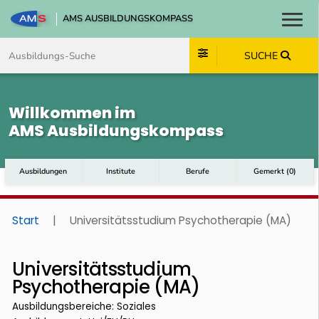
AMS AUSBILDUNGSKOMPASS
Toggl
Zum Inhalt springen
Zum Navmenü springen
Zur Suche springen
Zum Footer springen
SUCHE
Willkommen im
AMS Ausbildungskompass
Ausbildungen
Institute
Berufe
Gemerkt
(
0
)
Start
|
Universitätsstudium Psychotherapie (MA)
Universitätsstudium
Psychotherapie (MA)
Ausbildungsbereiche: Soziales