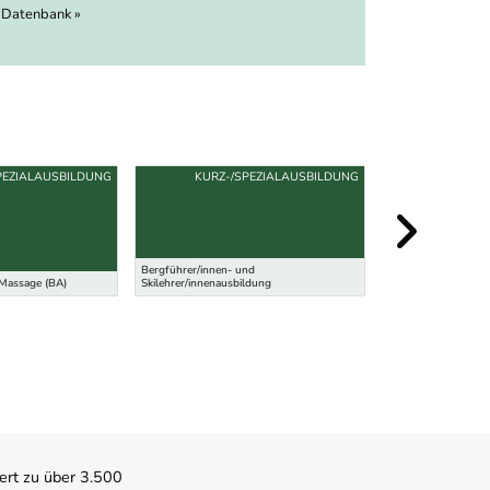
 Datenbank »
PEZIALAUSBILDUNG
KURZ-/SPEZIALAUSBILDUNG
Bergführer/innen- und
 Massage (BA)
Skilehrer/innenausbildung
Lehre Veranstaltung
ert zu über 3.500