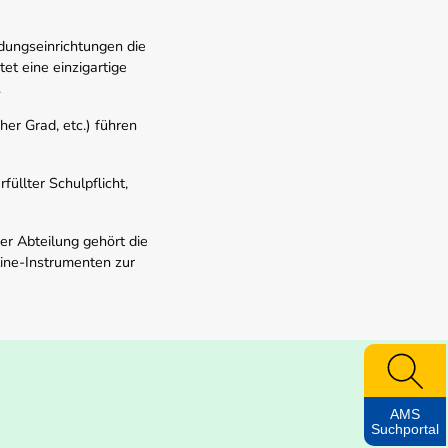
dungseinrichtungen die
t eine einzigartige
.
er Grad, etc.) führen
üllter Schulpflicht,
er Abteilung gehört die
line-Instrumenten zur
AMS
Suchportal