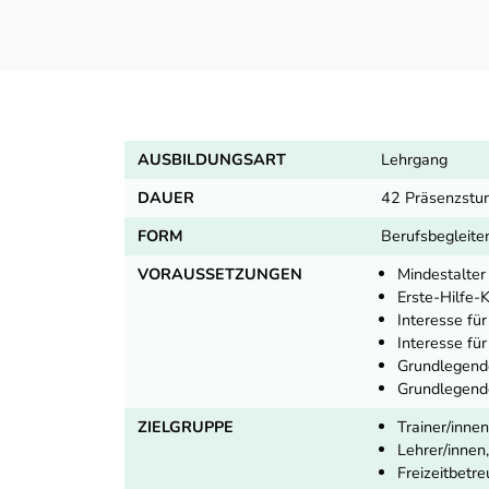
AUSBILDUNGSART
Lehrgang
DAUER
42 Präsenzstun
FORM
Berufsbegleite
VORAUSSETZUNGEN
Mindestalter
Erste-Hilfe-
Interesse für
Interesse fü
Grundlegende
Grundlegende
ZIELGRUPPE
Trainer/inne
Lehrer/innen
Freizeitbetr