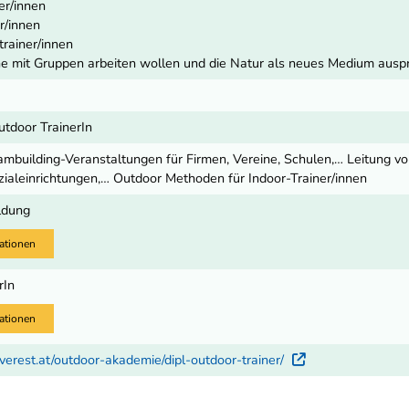
er/innen
r/innen
rainer/innen
rne mit Gruppen arbeiten wollen und die Natur als neues Medium aus
utdoor TrainerIn
mbuilding-Veranstaltungen für Firmen, Vereine, Schulen,… Leitung von
ozialeinrichtungen,… Outdoor Methoden für Indoor-Trainer/innen
ldung
ationen
rIn
ationen
verest.at/outdoor-akademie/dipl-outdoor-trainer/
Externer Lin