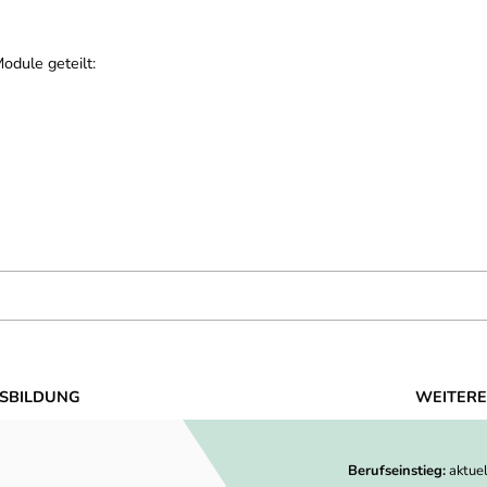
odule geteilt:
SBILDUNG
WEITERE
Berufseinstieg:
aktue