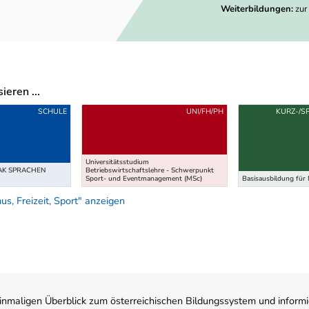
Weiterbildungen:
zur
eren ...
SCHULE
UNI/FH/PH
KURZ-/S
Universitätsstudium
HAK SPRACHEN
Betriebswirtschaftslehre - Schwerpunkt
Sport- und Eventmanagement (MSc)
Basisausbildung für
s, Freizeit, Sport" anzeigen
nmaligen Überblick zum österreichischen Bildungssystem und informi