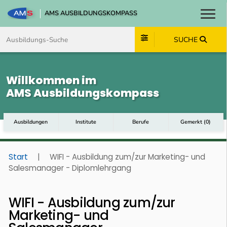
AMS AUSBILDUNGSKOMPASS
Toggl
Zum Inhalt springen
Zum Navmenü springen
Zur Suche springen
Zum Footer springen
SUCHE
Willkommen im
AMS Ausbildungskompass
Ausbildungen
Institute
Berufe
Gemerkt
(
0
)
Start
|
WIFI - Ausbildung zum/zur Marketing- und
Salesmanager - Diplomlehrgang
WIFI - Ausbildung zum/zur
Marketing- und