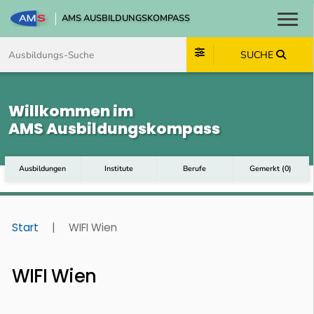
AMS AUSBILDUNGSKOMPASS
Toggl
Zum Inhalt springen
Zum Navmenü springen
Zur Suche springen
Zum Footer springen
SUCHE
Willkommen im
AMS Ausbildungskompass
Ausbildungen
Institute
Berufe
Gemerkt
(
0
)
Start
|
WIFI Wien
WIFI Wien