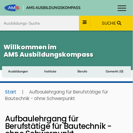
AMS AUSBILDUNGSKOMPASS
Toggl
Zum Inhalt springen
Zum Navmenü springen
Zur Suche springen
Zum Footer springen
SUCHE
Willkommen im
AMS Ausbildungskompass
Ausbildungen
Institute
Berufe
Gemerkt
(
0
)
Start
|
Aufbaulehrgang für Berufstätige für
Bautechnik - ohne Schwerpunkt
Aufbaulehrgang für
Berufstätige für Bautechnik -