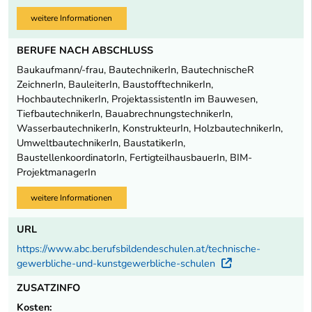
weitere Informationen
BERUFE NACH ABSCHLUSS
Baukaufmann/-frau, BautechnikerIn, BautechnischeR
ZeichnerIn, BauleiterIn, BaustofftechnikerIn,
HochbautechnikerIn, ProjektassistentIn im Bauwesen,
TiefbautechnikerIn, BauabrechnungstechnikerIn,
WasserbautechnikerIn, KonstrukteurIn, HolzbautechnikerIn,
UmweltbautechnikerIn, BaustatikerIn,
BaustellenkoordinatorIn, FertigteilhausbauerIn, BIM-
ProjektmanagerIn
weitere Informationen
URL
https://www.abc.berufsbildendeschulen.at/technische-
gewerbliche-und-kunstgewerbliche-schulen
Externer Lin
ZUSATZINFO
Kosten: