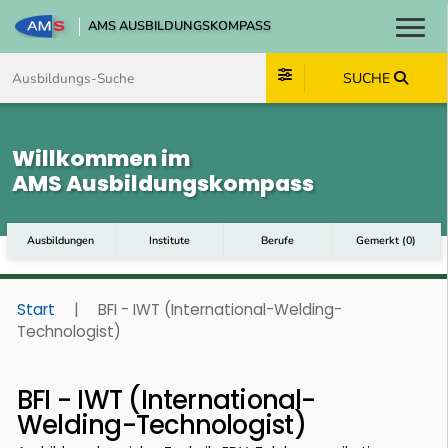
AMS AUSBILDUNGSKOMPASS
Toggl
Zum Inhalt springen
Zum Navmenü springen
Zur Suche springen
Zum Footer springen
SUCHE
Willkommen im
AMS Ausbildungskompass
Ausbildungen
Institute
Berufe
Gemerkt
(
0
)
Start
|
BFI - IWT (International-Welding-
Technologist)
BFI - IWT (International-
Welding-Technologist)