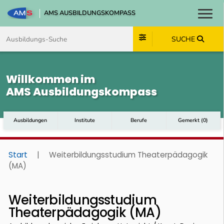
AMS AUSBILDUNGSKOMPASS
Toggl
Zum Inhalt springen
Zum Navmenü springen
Zur Suche springen
Zum Footer springen
SUCHE
Willkommen im
AMS Ausbildungskompass
Ausbildungen
Institute
Berufe
Gemerkt
(
0
)
Start
|
Weiterbildungsstudium Theaterpädagogik
(MA)
Weiterbildungsstudium
Theaterpädagogik (MA)