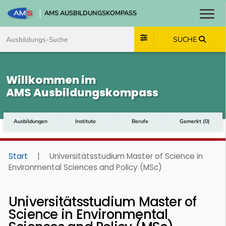
AMS AUSBILDUNGSKOMPASS
Toggl
Zum Inhalt springen
Zum Navmenü springen
Zur Suche springen
Zum Footer springen
SUCHE
Willkommen im
AMS Ausbildungskompass
Ausbildungen
Institute
Berufe
Gemerkt
(
0
)
Start
|
Universitätsstudium Master of Science in
Environmental Sciences and Policy (MSc)
Universitätsstudium Master of
Science in Environmental