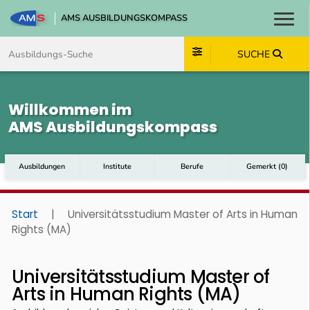
AMS AUSBILDUNGSKOMPASS
Toggl
Zum Inhalt springen
Zum Navmenü springen
Zur Suche springen
Zum Footer springen
SUCHE
Willkommen im
AMS Ausbildungskompass
Ausbildungen
Institute
Berufe
Gemerkt
(
0
)
Start
|
Universitätsstudium Master of Arts in Human
Rights (MA)
Universitätsstudium Master of
Arts in Human Rights (MA)