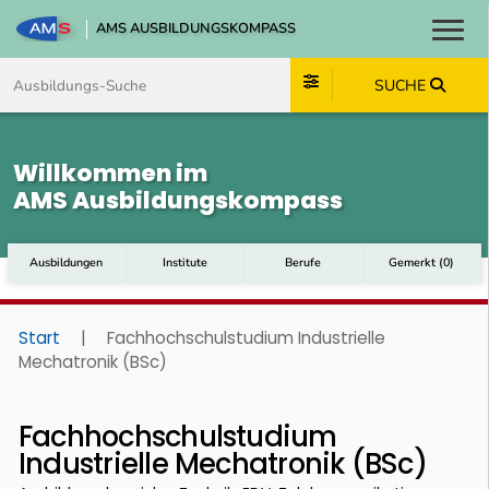
AMS AUSBILDUNGSKOMPASS
Toggl
Zum Inhalt springen
Zum Navmenü springen
Zur Suche springen
Zum Footer springen
SUCHE
Willkommen im
AMS Ausbildungskompass
Ausbildungen
Institute
Berufe
Gemerkt
(
0
)
Start
|
Fachhochschulstudium Industrielle
Mechatronik (BSc)
Fachhochschulstudium
Industrielle Mechatronik (BSc)