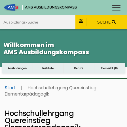
AMS AUSBILDUNGSKOMPASS
Toggl
Zum Inhalt springen
Zum Navmenü springen
Zur Suche springen
Zum Footer springen
SUCHE
Willkommen im
AMS Ausbildungskompass
Ausbildungen
Institute
Berufe
Gemerkt
(
0
)
Start
|
Hochschullehrgang Quereinstieg
Elementarpädagogik
Hochschullehrgang
Quereinstieg